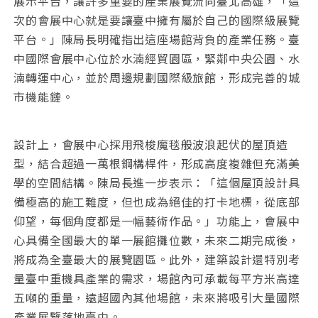
展示平台，讓許多重要的產業展覽流向臺北高雄，「這
次的會展中心就是要讓臺中擁有屬於自己的國際級展覽
平台。」陳局長明確指出這座場館背負的產業任務。臺
中國際會展中心位於水湳經貿園區，緊鄰中央公園、水
湳轉運中心，並於周邊規劃國際級旅館，形成完善的城
市機能鏈。
設計上，會展中心採用飛梭魔毯般波浪起伏的屋頂造
型，結合超過一萬根鋼構桿件，形成高度複雜但充滿美
學的空間結構。陳局長進一步表示：「這個屋頂設計具
備極高的施工難度，但也成為絕佳的打卡地標，從底部
仰望，每個角度都是一幅藝術作品。」功能上，會展中
心具備全國最大的單一展館攤位數，未來二期完成後，
將成為全臺最大的展覽園區。此外，建築設計還特別考
量臺中重機具產業的需求，場館內可承載每平方米高達
五噸的重量，遠超國內其他場館，未來將吸引大量國際
產業展覽落地臺中。