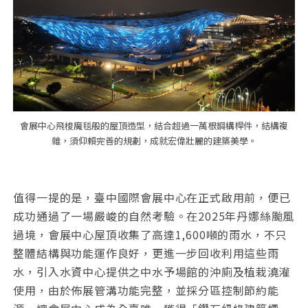
會展中心飛梭魔毯般的屋頂造型，結合超過一萬根鋼構桿件，結構複
雜，須仰賴完善的規劃，成就宏偉壯麗的建築美學。
值得一提的是，臺中國際會展中心在正式啟用前，便已
成功通過了一場嚴峻的自然考驗。在2025年丹娜絲颱風
過境，會展中心屋頂收集了高達1,600噸的雨水，不只
整體結構與功能運作良好，更進一步回收利用這些雨
水，引入水資中心提供之中水予場館的沖廁及植栽澆灌
使用，由於佈展管溝功能完整，並採分區控制節約能