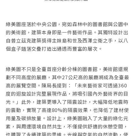
綠美圖座落於中央公園，宛如森林中的圖書館與公園中
的美術館，建築本身即是一件藝術作品。其獨特設計出
自普立茲克建築獎得主妹島和世及西澤立衛之手，以八
個盒子錯落交疊打造出通透而豐富的層次。
綠美圖不只是全臺首座分齡分棟的圖書館，美術館還規
劃不同高度的展廳，其中27公尺高的展廳將成為全臺最
高的展覽空間。陳局長提到：「未來藝術家可透過360
度的迴旋設計完整展現作品，將吸引國內外藝術界的目
光。」此外，建築更導入了隔震設計，大幅降低地震時
的震動，實現了高達80%的隔震效果，也降低了建材使
用量及碳排放量。設計上，綠美圖融入了大量的綠化元
素，與周遭環境自然共生，不僅提供舒適的休憩空間，
也體現了永續建築的思維。光線與空氣的自然流動，使