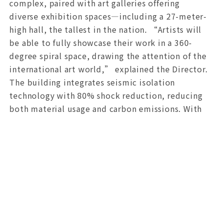
complex, paired with art galleries offering
diverse exhibition spaces—including a 27-meter-
high hall, the tallest in the nation. “Artists will
be able to fully showcase their work in a 360-
degree spiral space, drawing the attention of the
international art world,” explained the Director.
The building integrates seismic isolation
technology with 80% shock reduction, reducing
both material usage and carbon emissions. With
abundant greenery and natural airflow, it
harmonizes with its surroundings while
embodying sustainable architecture.
The project faced pandemic-era challenges such
as international material inspections, overcome
through digital collaboration. Director Chen