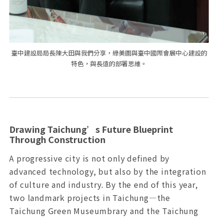
臺中建設局局長陳大田與我們分享，綠美圖與臺中國際會展中心建設的
特色，與長遠的部署思維。
Drawing Taichung’s Future Blueprint
Through Construction
A progressive city is not only defined by
advanced technology, but also by the integration
of culture and industry. By the end of this year,
two landmark projects in Taichung—the
Taichung Green Museumbrary and the Taichung