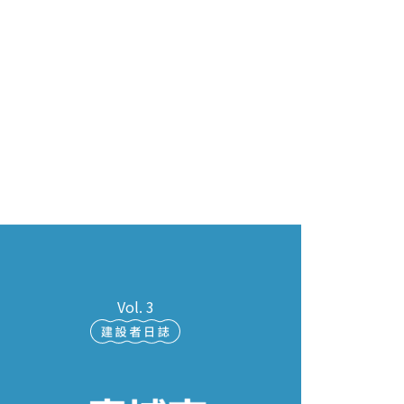
Vol. 3
從動手做到思維升級，打造容
錯實作場域
Vol. 3
駕馭人工智慧浪潮，臺中中小
企業的AI進化路徑
Vol. 3